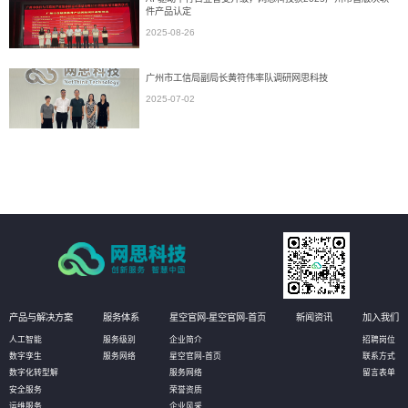
件产品认定
2025-08-26
广州市工信局副局长黄符伟率队调研网思科技
2025-07-02
产品与解决方案
服务体系
星空官网-星空官网-首页
新闻资讯
加入我们
人工智能
服务级别
企业简介
招聘岗位
数字孪生
服务网络
星空官网-首页
联系方式
数字化转型解
服务网络
留言表单
安全服务
荣誉资质
运维服务
企业风采