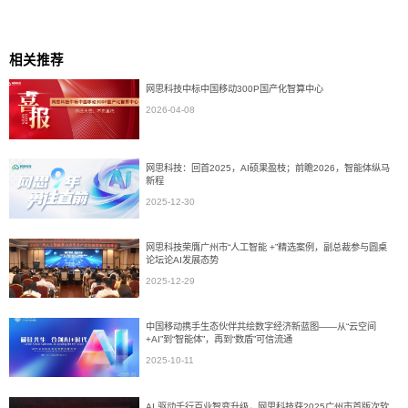
相关推荐
网思科技中标中国移动300P国产化智算中心
2026-04-08
网思科技：回首2025，AI硕果盈枝；前瞻2026，智能体纵马
新程
2025-12-30
网思科技荣膺广州市“人工智能 +”精选案例，副总裁参与圆桌
论坛论AI发展态势
2025-12-29
中国移动携手生态伙伴共绘数字经济新蓝图——从“云空间
+AI”到“智能体”，再到“数盾”可信流通
2025-10-11
AI 驱动千行百业智变升级，网思科技获2025广州市首版次软