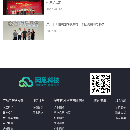
件产品认定
2025-08-26
广州市工信局副局长黄符伟率队调研网思科技
2025-07-02
产品与解决方案
服务体系
星空官网-星空官网-首页
新闻资讯
加入我们
人工智能
服务级别
企业简介
招聘岗位
数字孪生
服务网络
星空官网-首页
联系方式
数字化转型解
服务网络
留言表单
安全服务
荣誉资质
运维服务
企业风采