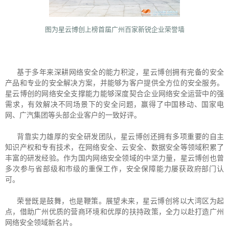
图为星云博创上榜首届广州百家新锐企业荣誉墙
基于多年来深耕网络安全的能力积淀，星云博创拥有完备的安全
产品和专业的安全解决方案，并能够为客户提供全方位的安全服务。
星云博创的网络安全支撑能力能够深度契合企业网络安全运营中的强
需求，有效解决不同场景下的安全问题，赢得了中国移动、国家电
网、广汽集团等头部企业客户的一致好评。
背靠实力雄厚的安全研发团队，星云博创还拥有多项重要的自主
知识产权和专有技术，在网络安全、云安全、数据安全等领域积累了
丰富的研发经验。作为国内网络安全领域的中坚力量，星云博创也曾
多次参与省部级和市级的重保工作，安全保障能力屡获政府部门认
可。
荣誉既是鼓舞，也是鞭策。展望未来，星云博创将以大湾区为起
点，借助广州优质的营商环境和优厚的扶持政策，全力以赴打造广州
网络安全领域新名片。