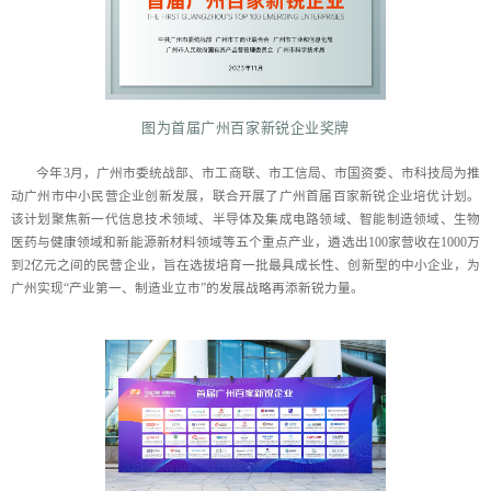
图为首届广州百家新锐企业奖牌
今年3月，广州市委统战部、市工商联、市工信局、市国资委、市科技局为推
动广州市中小民营企业创新发展，联合开展了广州首届百家新锐企业培优计划。
该计划聚焦新一代信息技术领域、半导体及集成电路领域、智能制造领域、生物
医药与健康领域和新能源新材料领域等五个重点产业，遴选出100家营收在1000万
到2亿元之间的民营企业，旨在选拔培育一批最具成长性、创新型的中小企业，为
广州实现“产业第一、制造业立市”的发展战略再添新锐力量。