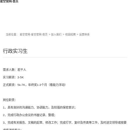
星空官网-首页
当前位置：
星空官网-星空官网-首页
>
加入我们
>
校园招聘
>
运营体系
行政实习生
需求人数：若干人
实习薪资：3-5K
正式薪资：5k-7K，年终奖1-3个月（看能力浮动）
岗位职责：
1、具有良好的沟通能力、协调能力，及较强的保密意识；
2、完成行政办公会议的书面记录、整理；
3、完成有关报告、文稿的起草、修改工作；完成打字、复印及传真等工作，及时送交领导或按要